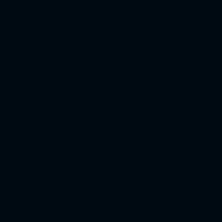
Bitcoin Einzahlung
ZAHLUNGSMETHODEN