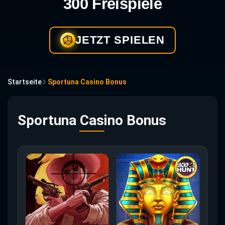
300 Freispiele
JETZT SPIELEN
Startseite
Sportuna Casino Bonus
Sportuna Casino Bonus