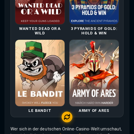
3 PYRAMIDS OF GOLD:
WANTED DEAD OR A
HOLD & WIN
WILD
LE BANDIT
ARMY OF ARES
Wer sich in der deutschen Online-Casino-Welt umschaut,