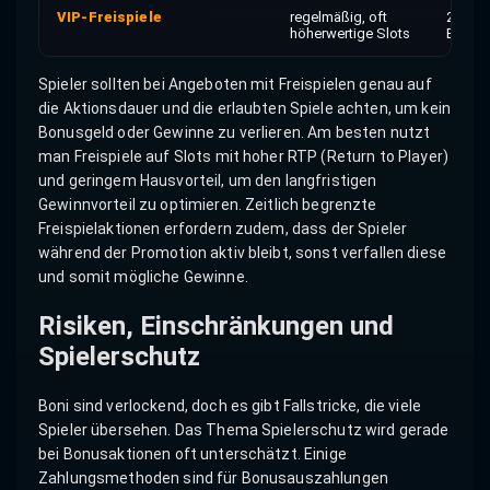
VIP-Freispiele
regelmäßig, oft
20-30x,
höherwertige Slots
Erleic
Spieler sollten bei Angeboten mit Freispielen genau auf
die Aktionsdauer und die erlaubten Spiele achten, um kein
Bonusgeld oder Gewinne zu verlieren. Am besten nutzt
man Freispiele auf Slots mit hoher RTP (Return to Player)
und geringem Hausvorteil, um den langfristigen
Gewinnvorteil zu optimieren. Zeitlich begrenzte
Freispielaktionen erfordern zudem, dass der Spieler
während der Promotion aktiv bleibt, sonst verfallen diese
und somit mögliche Gewinne.
Risiken, Einschränkungen und
Spielerschutz
Boni sind verlockend, doch es gibt Fallstricke, die viele
Spieler übersehen. Das Thema Spielerschutz wird gerade
bei Bonusaktionen oft unterschätzt. Einige
Zahlungsmethoden sind für Bonusauszahlungen