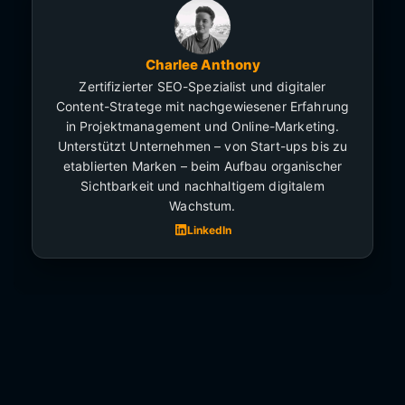
Charlee Anthony
Zertifizierter SEO-Spezialist und digitaler
Content-Stratege mit nachgewiesener Erfahrung
in Projektmanagement und Online-Marketing.
Unterstützt Unternehmen – von Start-ups bis zu
etablierten Marken – beim Aufbau organischer
Sichtbarkeit und nachhaltigem digitalem
Wachstum.
LinkedIn