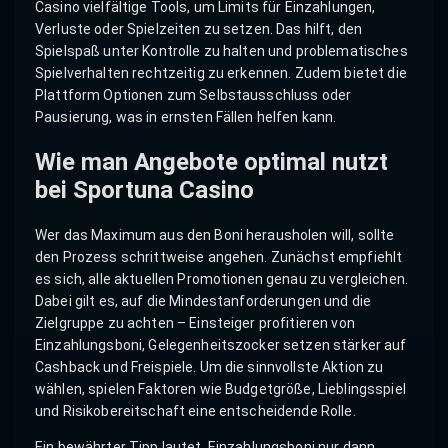
Casino vielfältige Tools, um Limits für Einzahlungen,
Verluste oder Spielzeiten zu setzen. Das hilft, den
Spielspaß unter Kontrolle zu halten und problematisches
Spielverhalten rechtzeitig zu erkennen. Zudem bietet die
Plattform Optionen zum Selbstausschluss oder
Pausierung, was in ernsten Fällen helfen kann.
Wie man Angebote optimal nutzt
bei Sportuna Casino
Wer das Maximum aus den Boni herausholen will, sollte
den Prozess schrittweise angehen. Zunächst empfiehlt
es sich, alle aktuellen Promotionen genau zu vergleichen.
Dabei gilt es, auf die Mindestanforderungen und die
Zielgruppe zu achten – Einsteiger profitieren von
Einzahlungsboni, Gelegenheitszocker setzen stärker auf
Cashback und Freispiele. Um die sinnvollste Aktion zu
wählen, spielen Faktoren wie Budgetgröße, Lieblingsspiel
und Risikobereitschaft eine entscheidende Rolle.
Ein bewährter Tipp lautet, Einzahlungsboni nur dann