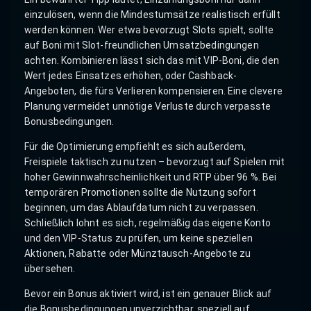
einzulösen, wenn die Mindestumsätze realistisch erfüllt
werden können. Wer etwa bevorzugt Slots spielt, sollte
auf Boni mit Slot-freundlichen Umsatzbedingungen
achten. Kombinieren lässt sich das mit VIP-Boni, die den
Wert jedes Einsatzes erhöhen, oder Cashback-
Angeboten, die fürs Verlieren kompensieren. Eine clevere
Planung vermeidet unnötige Verluste durch verpasste
Bonusbedingungen.
Für die Optimierung empfiehlt es sich außerdem,
Freispiele taktisch zu nutzen – bevorzugt auf Spielen mit
hoher Gewinnwahrscheinlichkeit und RTP über 96 %. Bei
temporären Promotionen sollte die Nutzung sofort
beginnen, um das Ablaufdatum nicht zu verpassen.
Schließlich lohnt es sich, regelmäßig das eigene Konto
und den VIP-Status zu prüfen, um keine speziellen
Aktionen, Rabatte oder Münztausch-Angebote zu
übersehen.
Bevor ein Bonus aktiviert wird, ist ein genauer Blick auf
die Bonusbedingungen unverzichtbar, speziell auf