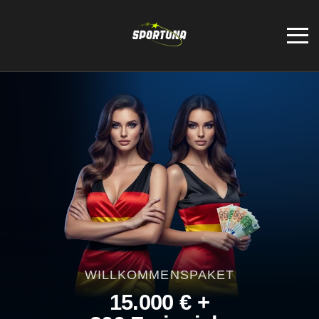
WILLKOMMENSPAKET
15.000 € +