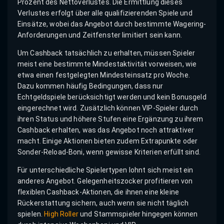
Prozent des Nettoverlustes. Die Ermittlung dieses
Verlustes erfolgt über alle qualifizierenden Spiele und
Einsätze, wobei das Angebot durch bestimmte Wagering-
Anforderungen und Zeitfenster limitiert sein kann.
Um Cashback tatsächlich zu erhalten, müssen Spieler
meist eine bestimmte Mindestaktivität vorweisen, wie
etwa einen festgelegten Mindesteinsatz pro Woche.
Dazu kommen häufig Bedingungen, dass nur
Echtgeldspiele berücksichtigt werden und kein Bonusgeld
eingerechnet wird. Zusätzlich können VIP-Spieler durch
ihren Status und höhere Stufen eine Ergänzung zu ihrem
Cashback erhalten, was das Angebot noch attraktiver
macht. Einige Aktionen bieten zudem Extrapunkte oder
Sonder-Reload-Boni, wenn gewisse Kriterien erfüllt sind.
Für unterschiedliche Spielertypen lohnt sich meist ein
anderes Angebot. Gelegenheitszocker profitieren von
flexiblen Cashback-Aktionen, die ihnen eine kleine
Rückerstattung sichern, auch wenn sie nicht täglich
spielen.
High Roller
und Stammspieler hingegen können