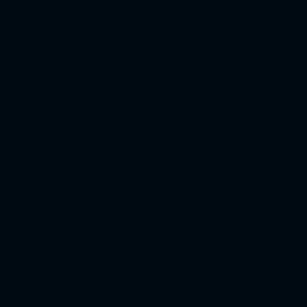
Support